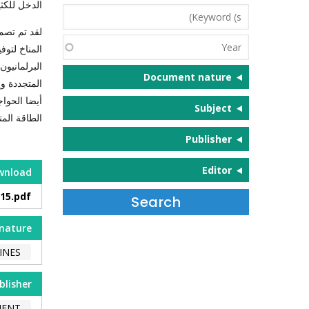
الدخل للكث
Keyword
(s)
لقد تم تصمي
Year
المناخ لتو
البرلمانيون
Document nature
المتجددة و
أيضا الحوا
Subject
الطاقة الم
Publisher
Editor
wnload
15.pdf
nature
INES
blisher
MENT