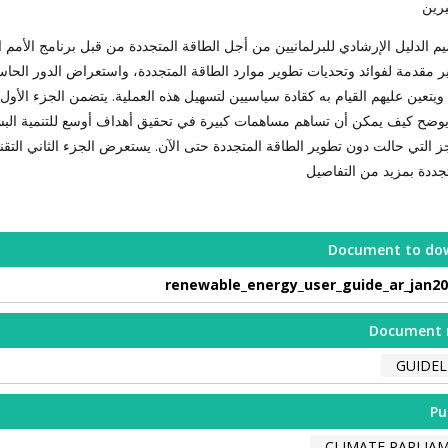
يرين
م الدليل الإرشادي للبرلمانيين من أجل الطاقة المتجددة من قبل برنامج الأمم ا
فير مقدمة لفوائد وتحديات تطوير موارد الطاقة المتجددة، واستعراض الدور الحا
 ويتعين عليهم القيام به كقادة سياسيين لتسهيل هذه العملية. يتضمن الجزء الأو
يوضح كيف يمكن أن تساهم مساهمات كبيرة في تحقيق أهداف أوسع للتنمية البشري
جز التي حالت دون تطوير الطاقة المتجددة حتى الآن. يستعرض الجزء الثاني التق
تجددة بمزيد من التفاصيل
Document to do
renewable_energy_user_guide_ar_jan20
Document 
GUIDEL
Pu
CLIMATE PARLIA