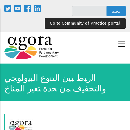
تجاوز
إلى
المحتوى
Go to Community of Practice portal
الرئيسي
اﻟرﺒط ﺒﻴن اﻟﺘﻨوع اﻟﺒﻴوﻟوﺠﻲ
واﻟﺘﺨﻔﻴف ﻤن ﺤدة ﺘﻐﻴر اﻟﻤﻨﺎخ