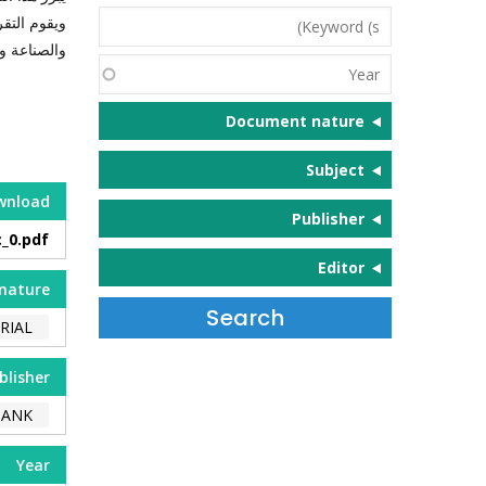
Keyword
ويقوم التق
(s)
والصناعة و
Year
Document nature
Subject
wnload
Publisher
_0.pdf
Editor
nature
RIAL
blisher
BANK
Year