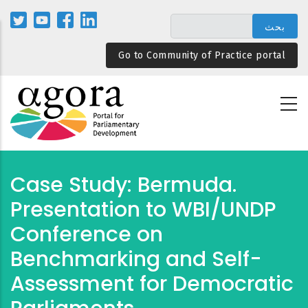
تجاوز
إلى
المحتوى
Go to Community of Practice portal
الرئيسي
Case Study: Bermuda.
Presentation to WBI/UNDP
Conference on
Benchmarking and Self-
Assessment for Democratic