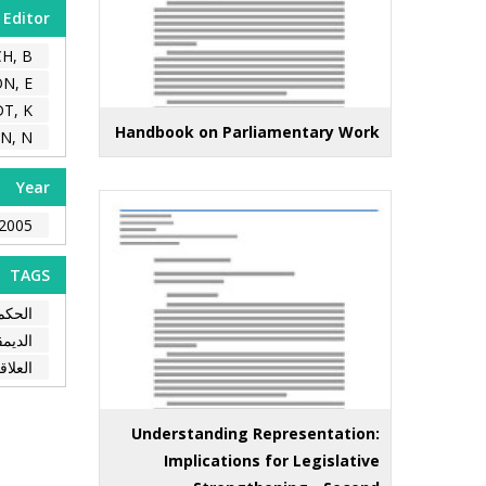
Editor
H, B.
N, E.
, K.
Handbook on Parliamentary Work
N, N.
Year
2005
TAGS
الحكم
الديمق
العلاق
Understanding Representation:
Implications for Legislative