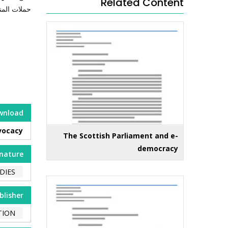
Related Content
حملات المن
wnload
dvocacy
The Scottish Parliament and e-
democracy
nature
DIES
blisher
TION