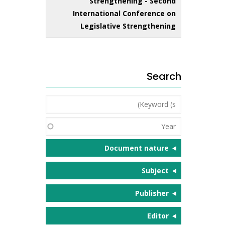
Strengthening - Second
International Conference on
Legislative Strengthening
Search
Keyword
(s)
Year
Document nature
Subject
Publisher
Editor