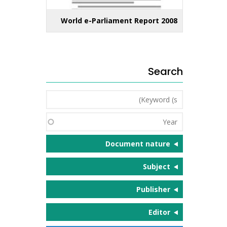
World e-Parliament Report 2008
Search
Keyword
(s)
Year
Document nature
Subject
Publisher
Editor