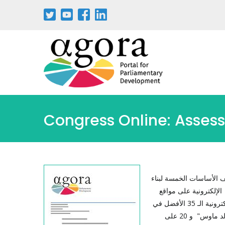
Congress Online: Assess
ف الأساسات الخمسة لبناء
الإلكترونية على مواقع
الكونغرس؛ ويقدّم تقييماً شاملاً حول أداء المواقع الإلكترونية للكونغرس؛ ويحدد المواقع الإلكترونية الـ 35 الأفضل في
الكابيتول هيل ويصفها (الـ 15 كونغرس على شبكة الانترنت حائزة على جائزة "اونلاين غولد ماوس" و 20 على