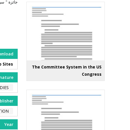
جائزة " سيل
wnload
b Sites
The Committee System in the US
Congress
nature
DIES
blisher
TION
Year