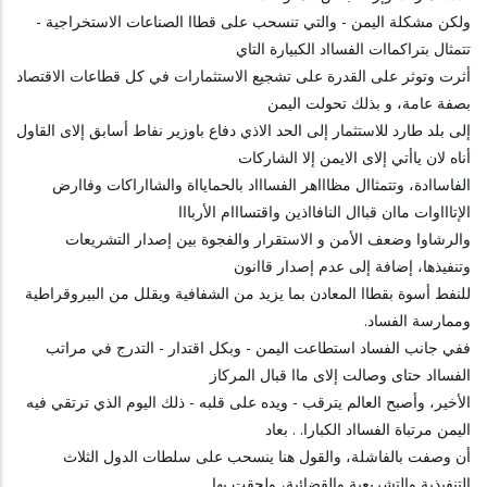
ولكن مشكلة اليمن - والتي تنسحب على قطاا الصناعات الاستخراجية -
تتمثال بتراكماات الفسااد الكبيارة التاي
أثرت وتوثر على القدرة على تشجيع الاستثمارات في كل قطاعات الاقتصاد
بصفة عامة، و بذلك تحولت اليمن
إلى بلد طارد للاستثمار إلى الحد الاذي دفاع باوزير نفاط أسابق إلاى القاول
أناه لان ياأتي إلاى الايمن إلا الشاركات
الفاساادة، وتتمثاال مظاااهر الفساااد بالحمايااة والشااراكات وفاارض
الإتاااوات ماان قباال النافااذين واقتسااام الأربااا
والرشاوا وضعف الأمن و الاستقرار والفجوة بين إصدار التشريعات
وتنفيذها، إضافة إلى عدم إصدار قاانون
للنفط أسوة بقطاا المعادن بما يزيد من الشفافية ويقلل من البيروقراطية
وممارسة الفساد.
ففي جانب الفساد استطاعت اليمن - وبكل اقتدار - التدرج في مراتب
الفسااد حتاى وصالت إلاى ماا قبال المركاز
الأخير، وأصبح العالم يترقب - ويده على قلبه - ذلك اليوم الذي ترتقي فيه
اليمن مرتباة الفسااد الكبارا. . بعاد
أن وصفت بالفاشلة، والقول هنا ينسحب على سلطات الدول الثلاث
التنفيذية والتشريعية والقضائية، ولحقت بها