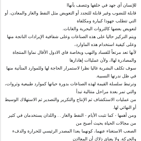
للإنسان أي جهد في خلقها وتتصف بأنهاا
قابلة للنضوب وغير قابلة للتجدد أو التعويض مثل النفط والغاز والمعادن، أو
التي تتطلب جهودا كبيارة ومكلفاة
لتعويض بعضها كالثروات البحرية والغابات.
ويتم التركيز حاليا على هذه الصناعات وعلى شفافية الإيرادات الناتجة منها
وعلى كيفية استخدام هذه الماوارد،
لأنها تعد مرتعاً للفساد والنهب وبخاصة فاي الادول الأقال نماوا المنتجاة
والمصادرة لهاا، ولأن عملياات إهادارها
سوف تكلف البشرية غاليا نظرا لاستمرار الحاجة لها وللموارد المتأتية منها
في ظل ندرتها النسبية.
وترتبط سلسلة القيمة لهذه الصناعات بدورة حياتها كموارد طبيعية وثروات،
والتي تمر بعدة مراحل متتالية تبدأ
من عمليات الاستكشاف ثم الإنتاج والتكرير والتصدير ثم الاستهلاك الوسيط
أو النهائي لها.
ومن أهمها - كما تثبت الأيام - النفط والغاز . . واللذان يستخدمان في كثير
من مجالات الحياة بحيث أصبح من
الصعب الاستغناء عنهما، كونهما يعدا المصدر الرئيسي للحرارة والدفء
والحركة. ولا يعناي ذلاك أن المعاادن