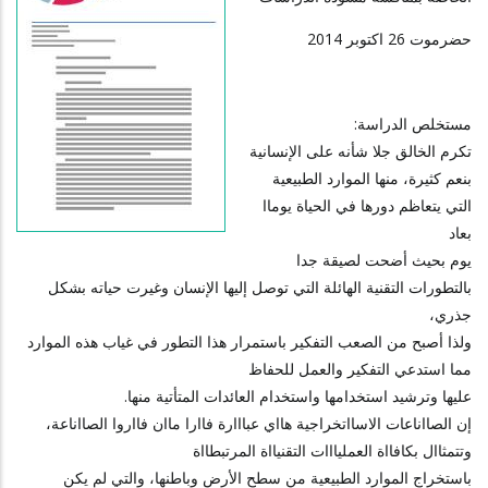
حضرموت 26 اكتوبر 2014
مستخلص الدراسة:
تكرم الخالق جلا شأنه على الإنسانية
بنعم كثيرة، منها الموارد الطبيعية
التي يتعاظم دورها في الحياة يوماا
بعاد
يوم بحيث أضحت لصيقة جدا
بالتطورات التقنية الهائلة التي توصل إليها الإنسان وغيرت حياته بشكل
جذري،
ولذا أصبح من الصعب التفكير باستمرار هذا التطور في غياب هذه الموارد
مما استدعي التفكير والعمل للحفاظ
عليها وترشيد استخدامها واستخدام العائدات المتأتية منها.
إن الصااناعات الاسااتخراجية هااي عبااارة فاارا ماان فااروا الصااناعة،
وتتمثاال بكافااة العمليااات التقنيااة المرتبطااة
باستخراج الموارد الطبيعية من سطح الأرض وباطنها، والتي لم يكن