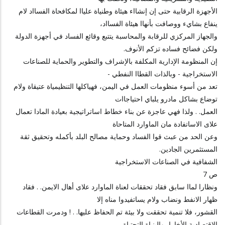
الأجهزة الرقابية حتى إن إنشااء هيئاة وطنياة علياا لمكافحاة الفسااد لام
ينفاع بشايء ووصافت بأنهاا هيئاة الفسااد،
والجهاز المركزي للرقابة والمحاسبة يتتبع وقائع الفساد في أجهزة الدولة
ولكن فضائح فساده تزكم الأنوف.
إن المنظومة الإدارية المكلفة بالإشراف والتطوير والحماية للصناعات
الاستخراجية - وبالذات القطاا النفطي -
تعد من أسوء منظومات العمل في اليمن، فهياكلها التنظيمياة عتيقاة ولام
توضاع بشاكل مادرو يلباي احتياجاات
العمل. . ولذا فهي عاجزة عن بناء خطاط اساتراتيجية بعيادة المادا تعمال
علاى الاساتفادة مان الماوارد المتاحاة
وعن الحد من عبث قوا الفساد وحماية مصالح البلد بأكمله وتحقيق ثقة
المستثمرين الجادين.
الشفافية في الصناعات الاستخراجية
ص 7
ونظارا لماا سابق فقاد تحققات لعناة الماوارد علاى أهال الايمن. . فقاد
ظهار الانفط ونضاب ولام يساتفيدوا مناه إلا
القشور، فلا تنمية تحققت ولا بيئة تم الحفاظ عليها. . ! ودمرت القطاعات
الاقتصادية الأخارا، والبنياة التحتياة