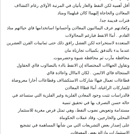
أقل أهمية لكن النفط والغاز يأتيان في المرتبة الأولاى رغام اكتشااف
المعاادن والحاجاة إليهماا كاان قبلهماا ومناذ
فترات قديمة جدا.
وكعادتهم عرف اليماانيون المعاادن وأحسانوا اساتخدامها فاي حيااتهم مناذ
القادم. . أماا الانفط فبارغم المحااولات
المتعددة لاستخراجه لكن الفشل رافق ذلك حتى ثمانينات القرن العشرين
عندما بدء بالتدفق بكمياات تجارياة مان
محافظة مآرب ثم محافظة شبوة وحضرموت.
وتقاول الجهااات المختصااة إن الانفط باادء بالنضااوب فااي الحقاول
المنتجااة فااي الاايمن. . لكان اامااال واعاادة فااي
قطاعاات تعمال فيهاا شاركات الاستكشااف وقطاعاات أخارا معروضاة
للشاركات الراغباة، أماا قطااا المعاادن
فالدراسات تثبت وجود المعادن الفلزية وغير الفلزية التي ستساعد في
حالة حسن التصرف بها في تحقيق تنمية
مستدامة وتعويض نضوب النفط، وهي تمثل فرص مغرية للاستثمار
المحلي والخارجين، وقاد عملات الحكوماة
على إصدار بعض التشريعات التي من شأنها المساهمة في تشجيع
الاستثمارات وإزالة بعض المعوقات.