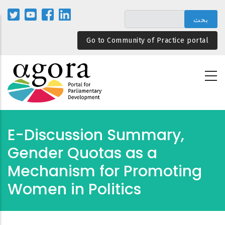
تجاوز
إلى
المحتوى
Go to Community of Practice portal
الرئيسي
E-Discussion Summary,
Gender Quotas as a
Mechanism for Promoting
Women in Politics