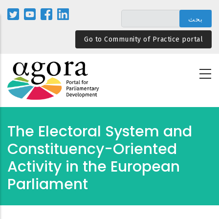
تجاوز
إلى
المحتوى
Go to Community of Practice portal
الرئيسي
The Electoral System and
Constituency-Oriented
Activity in the European
Parliament