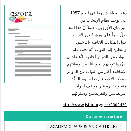
دعت معاهدة روما في العام 1957
إلى توحيد نظام الإنتخاب في
البرلمان الأوروبي، علماً أنّ هذا البند
ظلّ حبراً على ورق. تُظهر الأدبيات
حول المكاتب الخاصة بالناخبين
والنظرة إلى النواب أنّه يجب على
النواب عن الدوائر أحادية الأعضاء أن
يعزِّزوا توجههم نحو الناخبين وصلاتهم
الإنتخابية أكثر من النواب عن الدوائر
متعدِّدة الأعضاء. وهذا ما يتم التأكّد
منه واختباره عبر مواقف النواب
البريطانيين والفرنسيين وسلوكهم.
http://www.jstor.org/pss/2600420
Document nature
ACADEMIC PAPERS AND ARTICLES