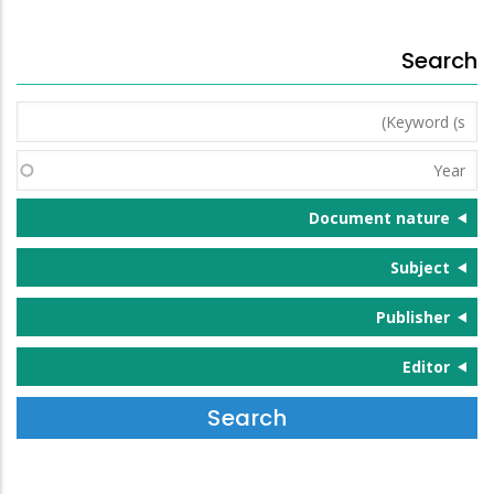
Search
Keyword
(s)
Year
Document nature
Subject
Publisher
Editor