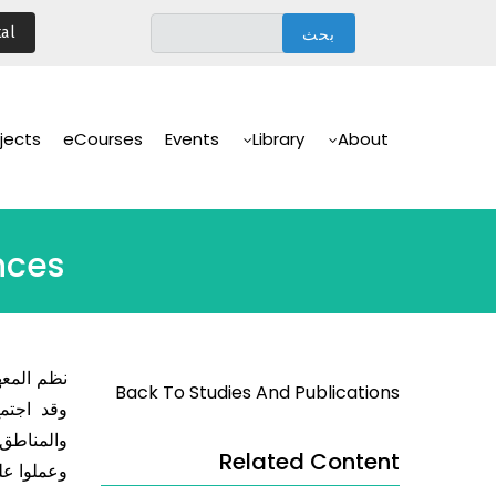
تجاوز
al
إلى
المحتوى
الرئيسي
Main
Navigation
jects
eCourses
Events
Library
About
nces
نظم المعه
Back To Studies And Publications
وقد اجتم
والمناطق،
Related Content
وعملوا على