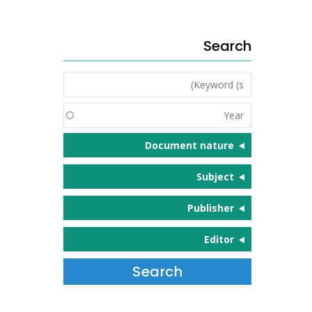
Search
Keyword
(s)
Year
Document nature
Subject
Publisher
Editor