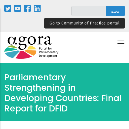
تجاوز
إلى
المحتوى
Go to Community of Practice portal
الرئيسي
Parliamentary
Strengthening in
Developing Countries: Final
Report for DFID