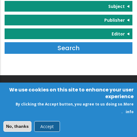
Subject
Publisher
Editor
We use cookies on this site to enhance your user
experience
By clicking the Accept button, you agree to us doing so.
More
.
info
Accept
No, thanks