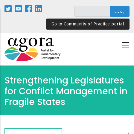
تجاوز
إلى
المحتوى
Go to Community of Practice portal
الرئيسي
Strengthening Legislatures
for Conflict Management in
Fragile States