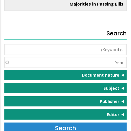
Majorities in Passing Bills
Search
Keyword
(s)
Year
Document nature
Subject
Publisher
Editor