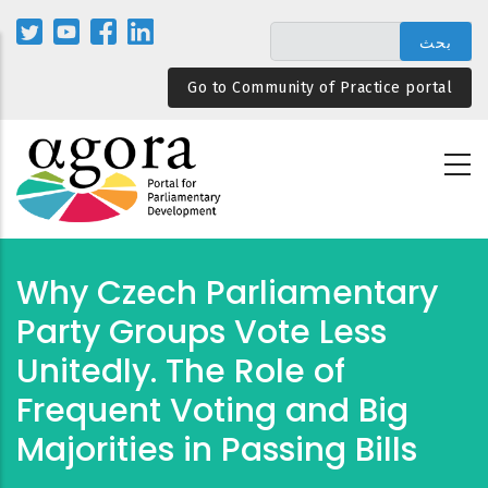
تجاوز
إلى
المحتوى
Go to Community of Practice portal
الرئيسي
Why Czech Parliamentary
Party Groups Vote Less
Unitedly. The Role of
Frequent Voting and Big
Majorities in Passing Bills