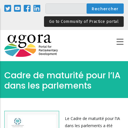
Aller
au
contenu
Go to Community of Practice portal
principal
Cadre de maturité pour l’IA
dans les parlements
Le Cadre de maturité pour l’IA
dans les parlements a été