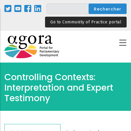
Aller
au
contenu
Go to Community of Practice portal
principal
Controlling Contexts:
Interpretation and Expert
Testimony