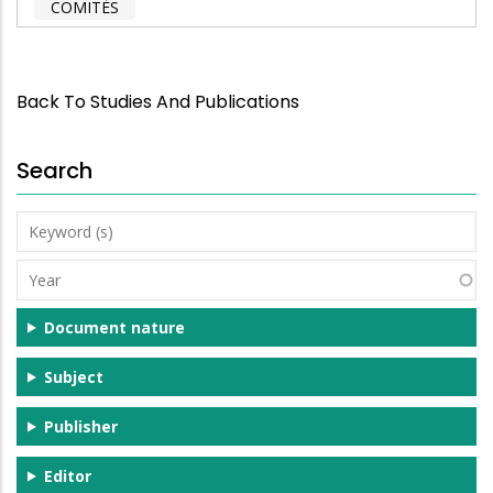
COMITÉS
Back To Studies And Publications
Search
Keyword
(s)
Year
Document nature
Subject
Publisher
Editor