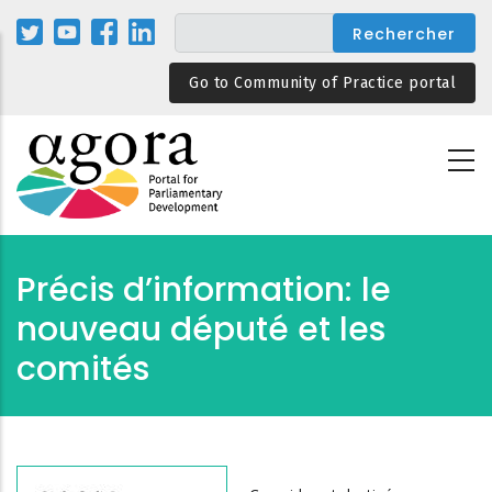
Aller
au
contenu
Go to Community of Practice portal
principal
Précis d’information: le
nouveau député et les
comités