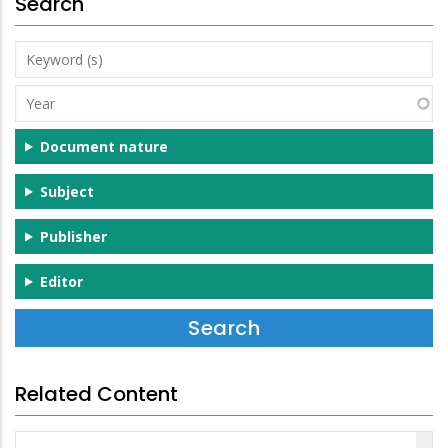
Search
Keyword
(s)
Year
Document nature
Subject
Publisher
Editor
Related Content