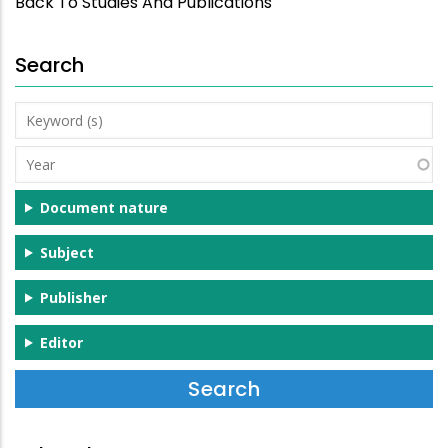
Back To Studies And Publications
Search
Keyword
(s)
Year
Document nature
Subject
Publisher
Editor