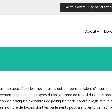
Go to Community of Practic
Main
Navigation
About
Libr
as les capacités ni les mécanismes qui leur permettraient d’assurer u
ouvernementale et des progrès du programme de travail du G20. S'app
bonnes pratiques existantes de politiques et de contrôle législatif, l
ain nombre de façons dont les parlements pourraient renforcer leur 