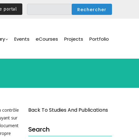
e portal
ary
Events
eCourses
Projects
Portfolio
Back To Studies And Publications
n contrôle
uyant sur
e document
Search
propre