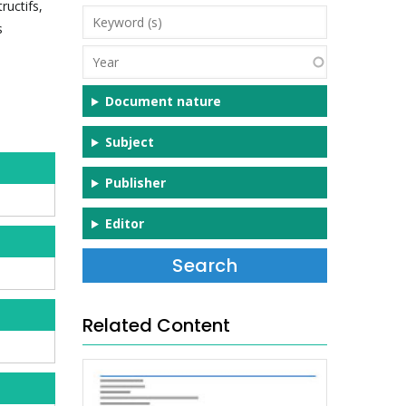
ructifs,
Keyword
s
(s)
Year
Document nature
Subject
Publisher
Editor
Related Content