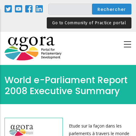
Aller
au
contenu
Go to Community of Practice portal
principal
World e-Parliament Report
2008 Executive Summary
Etude sur la façon dans les
parlements à travers le monde