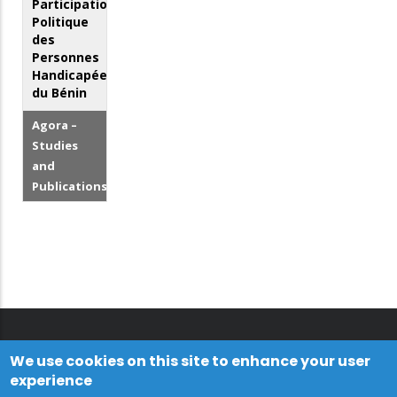
Participation
Politique
des
Personnes
Handicapées
du Bénin
Agora –
Studies
and
Publications
We use cookies on this site to enhance your user
experience