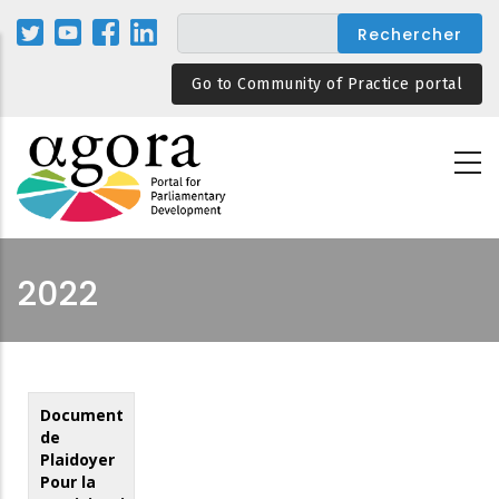
Aller
au
contenu
Go to Community of Practice portal
principal
2022
Document
de
Plaidoyer
Pour la