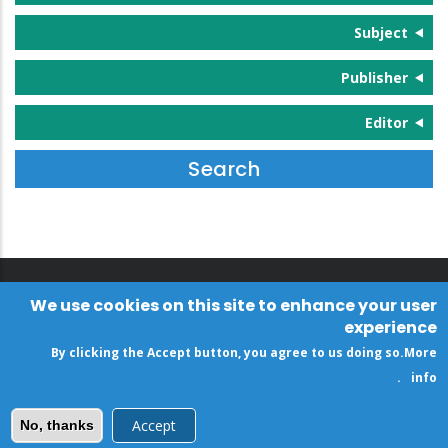
Subject
Publisher
Editor
We use cookies on this site to enhance your user
experience
By clicking the Accept button, you agree to us doing so.
More
.
info
Accept
No, thanks