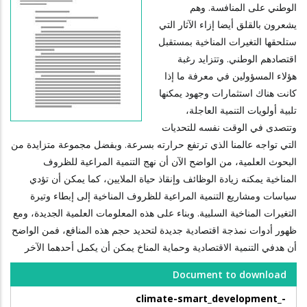
الوطني على المنافسة. وهم
يشعرون بالقلق أيضا إزاء الآثار التي
ستلحقها التغيرات المناخية بمستقبل
اقتصادهم الوطني. وتتزايد رغبة
هؤلاء المسؤولين في معرفة ما إذا
كانت هناك استثمارات وجهود يمكنها
تلبية أولويات التنمية العاجلة،
وتتصدى في الوقت نفسه للتحديات
التي تواجه عالمنا الذي ترتفع حرارته بسرعة. وبفضل مجموعة متزايدة من
البحوث العلمية، من الواضح الآن أن نهج التنمية المراعية للظروف
المناخية يمكنه زيادة الوظائف وإنقاذ حياة الملايين، كما يمكن أن تؤدي
سياسات ومشاريع التنمية المراعية للظروف المناخية إلى إبطاء وتيرة
التغيرات المناخية السلبية. وبناء على هذه المعلومات العلمية الجديدة، ومع
ظهور أدوات نمذجة اقتصادية جديدة لتحديد حجم هذه المنافع، فمن الواضح
أن هدفي التنمية الاقتصادية وحماية المناخ يمكن أن يكمل أحدهما الآخر
Document to download
climate-smart_development_-