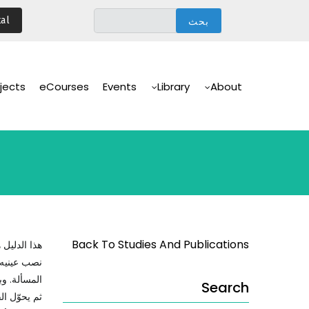
تجاوز
al
إلى
المحتوى
الرئيسي
Main
Navigation
jects
eCourses
Events
Library
About
Back To Studies And Publications
هذا الدليل 
نصب عينيه ا
المسألة. وب
Search
ثم يحوّل ال