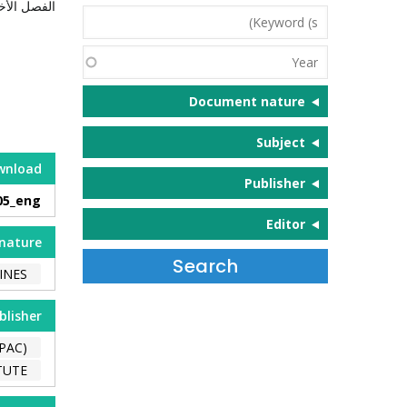
الفصل الأخي
Keyword
(s)
Year
Document nature
Subject
wnload
Publisher
05_eng
Editor
nature
INES
blisher
PAC)
TUTE