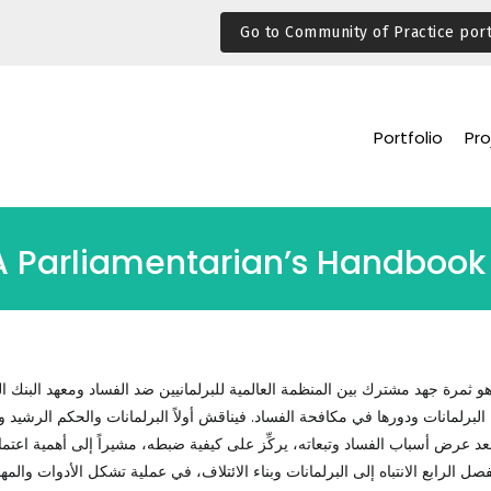
Go to Community of Practice port
Portfolio
Pro
 A Parliamentarian’s Handbook
هو ثمرة جهد مشترك بين المنظمة العالمية للبرلمانيين ضد الفساد ومعهد البنك ال
لبرلمانات ودورها في مكافحة الفساد. فيناقش أولاً البرلمانات والحكم الرشيد وم
عد عرض أسباب الفساد وتبعاته، يركِّز على كيفية ضبطه، مشيراً إلى أهمية اعتماد
فصل الرابع الانتباه إلى البرلمانات وبناء الائتلاف، في عملية تشكل الأدوات والمهام