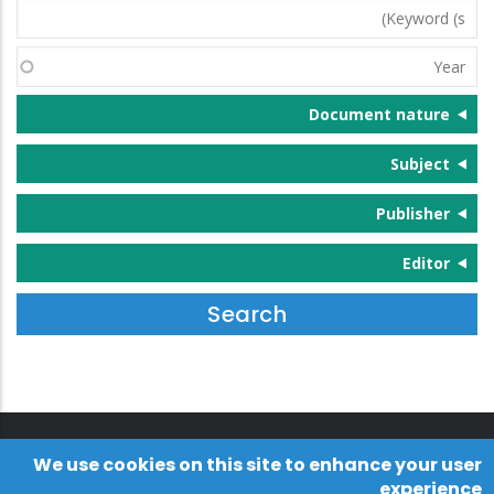
Keyword
(s)
Year
Document nature
Subject
Publisher
Editor
We use cookies on this site to enhance your user
experience