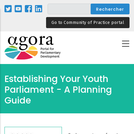
Aller
au
contenu
Go to Community of Practice portal
principal
Establishing Your Youth
Parliament - A Planning
Guide