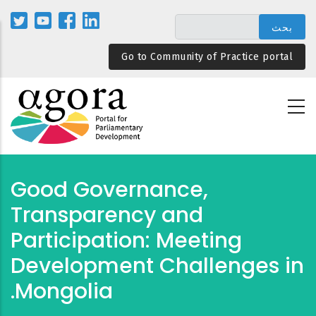
تجاوز
إلى
المحتوى
Go to Community of Practice portal
الرئيسي
Good Governance,
Transparency and
Participation: Meeting
Development Challenges in
Mongolia.