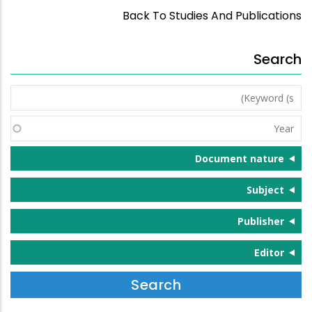
Back To Studies And Publications
Search
Keyword
(s)
Year
Document nature
Subject
Publisher
Editor