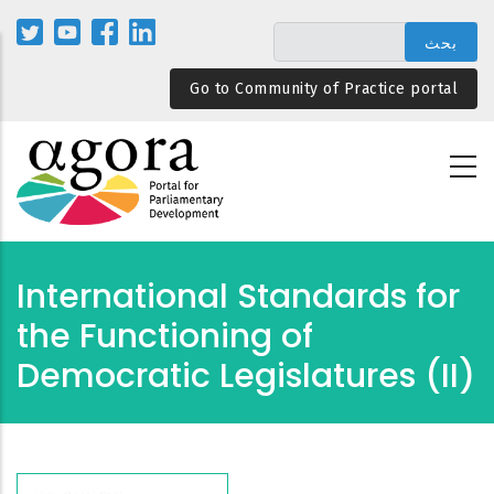
تجاوز
إلى
المحتوى
Go to Community of Practice portal
الرئيسي
International Standards for
the Functioning of
Democratic Legislatures (II)