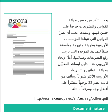
يجب التأكد من حسن صياغة
القوانين والتشريعات حرصاً على
حسن فهمها وتنفيذها. يجب أن تصاغ
القوانين التي تتبناها المؤسسات
الأوروبية بطريقة مفهومة ومتّسقة
طبقاً للمبادئ الموحدة التي ترعى
رفع التشريعات وصياغتها. أعدَّ الإتحاد
الأوروبي هذا الدليل ليساعد المعنيّين
بصياغة القوانين والتشريعات
الأوروبية الأكثر شيوعاً. ويتألف من
قائمة تضم 22 توجيهاً مفسَّراً على
أفضل وجه ومرفقاً بأمثلة.
http://eur-lex.europa.eu/en/techleg/pdf/en.pdf
Document nature