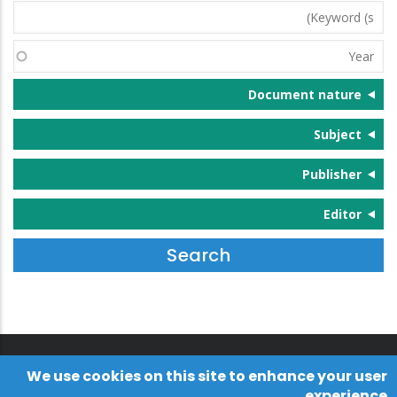
Keyword
(s)
Year
Document nature
Subject
Publisher
Editor
We use cookies on this site to enhance your user
experience