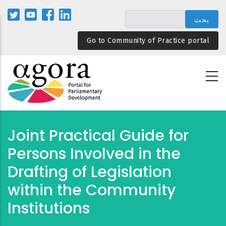
تجاوز
إلى
المحتوى
Go to Community of Practice portal
الرئيسي
Joint Practical Guide for
Persons Involved in the
Drafting of Legislation
within the Community
Institutions