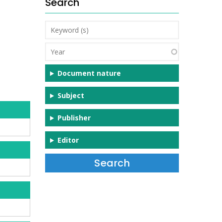
Search
Keyword
(s)
Year
Document nature
Subject
Publisher
Editor