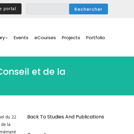
e portal
ary
Events
eCourses
Projects
Portfolio
nseil et de la
Back To Studies And Publications
nel du 22
 de la
formément