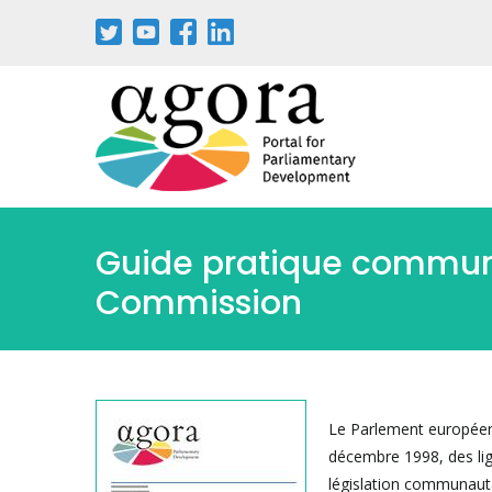
Aller
au
contenu
principal
Guide pratique commun 
Commission
Le Parlement européen, 
décembre 1998, des lig
législation communauta