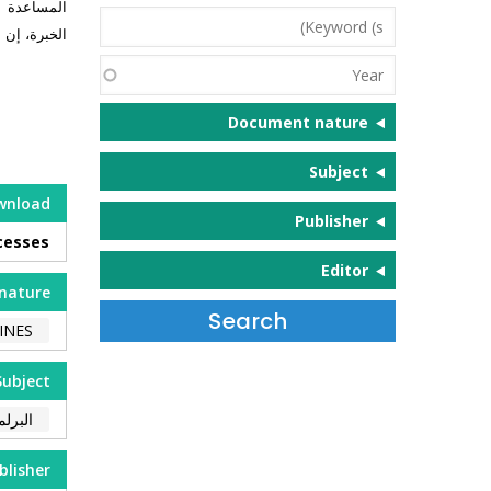
المساعدة ا
Keyword
الخبرة، إن 
(s)
Year
Document nature
Subject
wnload
Publisher
ocesses
Editor
nature
INES
Subject
البرلم
blisher