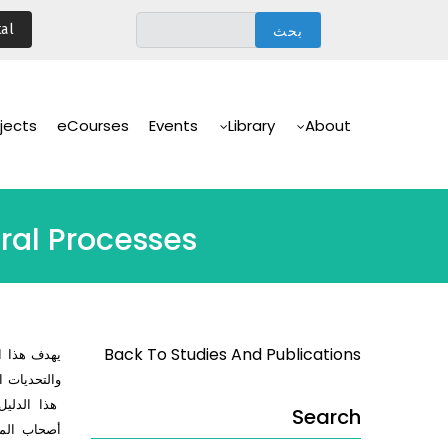
تجاوز
al
إلى
المحتوى
الرئيسي
Main
Navigation
jects
eCourses
Events
Library
About
oral Processes
Back To Studies And Publications
يهدف هذا ا
والتحديات ا
هذا الدليل 
Search
أصحاب المص