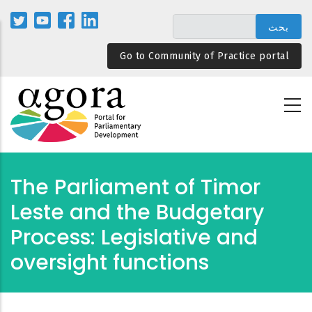
تجاوز
إلى
المحتوى
Go to Community of Practice portal
الرئيسي
The Parliament of Timor
Leste and the Budgetary
Process: Legislative and
oversight functions