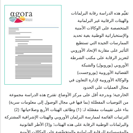
تقيِّم هذه الدراسة رقابة البرلمانات
والهيئات الرقابية غير البرلمانية
المتخصصة على الوكالات الأمنية
والإستخباراتية الوطنية بغية تحديد
الممارسات الجيدة التي تستطيع
التأثير على مقاربة الإتحاد الأوروبي
لتعزيز الرقابة على مكتب الشرطة
الأوروبي (يوروبول) والشبكة
القضائية الأوروبية (يوروجست)
والوكالة الأوروبية لإدارة التعاون في
مجال العمليات على الحدود
الخارجية؛ وبدرجة أقل على مركز الأوضاع. تقترح هذه الدراسة مجموعة
من التوصيات المفصَّلة (بما فيها في مجال الوصول إلى معلومات سرية)
بناء على تقييمات مفصّلة لـ: (1) وظائف الهيئات الأربع وصلاحياتها؛ (2)
الترتيبات القائمة لممارسة البرلمان الأوروبي والهيئات الإشرافية المشتركة
والبرلمانات الوطنية الرقابة على هذه الهيئات؛ و(3) الأطر القانونية
والمؤسساتية للرقابة البرلمانية والمتخصِّصة على الوكالات الأمنية