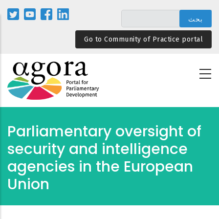
تجاوز
إلى
المحتوى
Go to Community of Practice portal
الرئيسي
Parliamentary oversight of
security and intelligence
agencies in the European
Union