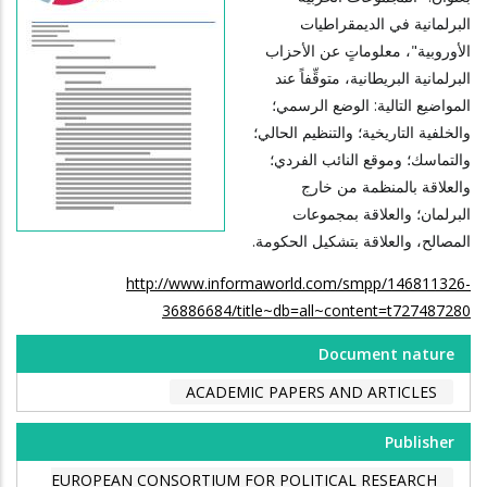
البرلمانية في الديمقراطيات
الأوروبية"، معلوماتٍ عن الأحزاب
البرلمانية البريطانية، متوقِّفاً عند
المواضيع التالية: الوضع الرسمي؛
والخلفية التاريخية؛ والتنظيم الحالي؛
والتماسك؛ وموقع النائب الفردي؛
والعلاقة بالمنظمة من خارج
البرلمان؛ والعلاقة بمجموعات
المصالح، والعلاقة بتشكيل الحكومة.
http://www.informaworld.com/smpp/146811326-
36886684/title~db=all~content=t727487280
Document nature
ACADEMIC PAPERS AND ARTICLES
Publisher
EUROPEAN CONSORTIUM FOR POLITICAL RESEARCH