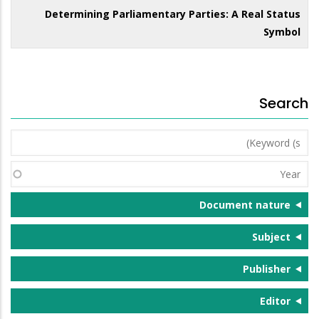
Determining Parliamentary Parties: A Real Status
Symbol
Search
Keyword
(s)
Year
Document nature
Subject
Publisher
Editor