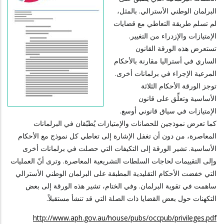
البرلمان الوطني الأسترالي. بالمثل،
لم تسلم طريقة التعاطي مع قضايات
الإمتيازات والإزدراء من التغيير.
تستعرض هذه الورقة القانون
الساري في أستراليا مقارنة بالأحكام
المرعية الإجراء في برلمانات أخرى.
توجز الورقة الأحكام الثلاثة
الأساسية وتعلِّق على قانون
الإمتيازات في سياق قانوني أوسع.
كما تعرض نموذجين للحصانات والإمتيازات يُطبّقان في البرلمانات
المعاصرة، من دون أن تغفل الإشارة إلى تعاطي كل نموذج مع الأحكام
الأساسية. تشير الورقة إلى التكيفات التي حصلت في برلمانات أخرى
وإلى التقييمات لحاجات السلطات التشريعية المعاصرة. وترى أنّ العمليات
التي خفضت الأحكام التقليدية المطبقة على البرلمان الوطني الأسترالي
ساهمت في تقوية البرلمان. وفي الختام، تشير هذه الورقة إلى بعض
التكهنات حول بعض القضايا ذات الصلة التي قد تنشأ مستقبلاً.
http://www.aph.gov.au/house/pubs/occpub/privileges.pdf