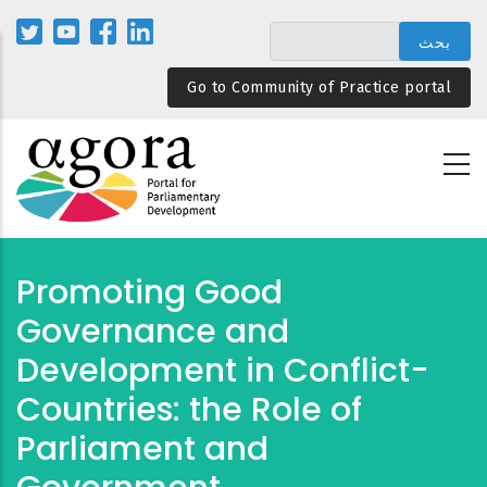
تجاوز
إلى
المحتوى
Go to Community of Practice portal
الرئيسي
Promoting Good
Governance and
Development in Conflict-
Countries: the Role of
Parliament and