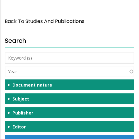
Back To Studies And Publications
Search
Keyword
(s)
Year
Document nature
Subject
Publisher
Editor