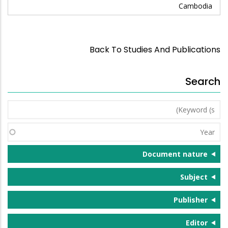
Cambodia
Back To Studies And Publications
Search
Keyword
(s)
Year
Document nature
Subject
Publisher
Editor