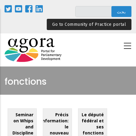
تجاوز
إلى
المحتوى
Go to Community of Practice portal
الرئيسي
fonctions
Seminar
Précis
Le député
on Whips
d’information:
fédéral et
and
le
ses
Discipline
nouveau
fonctions