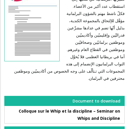
استقطاب عدد أكبر من الأعضاء.
فكلّ ناشط مهتم بالشؤون البرلمانية
مؤهَّل للإلتحاق بالمجموعة الكندية،
بدليل أنّها تضم في عدادها مشرِّعين
فدراليّين وإقليميّين وأكاديميّين
وموظفين برلمانيّين وصحافيّين
وموظفين في القطاع العام وغيرهم.
أما في بريطانيا العظمى فلا يُخوَّل
النواب البرلمانيون الإنضمام إلى هذه
المجموعات التي تـتألّف على وجه الخصوص من أكاديميّين وموظفين
محترفين في البرلمان.
Document to download
Colloque sur le Whip et la discipline – Seminar on
Whips and Discipline