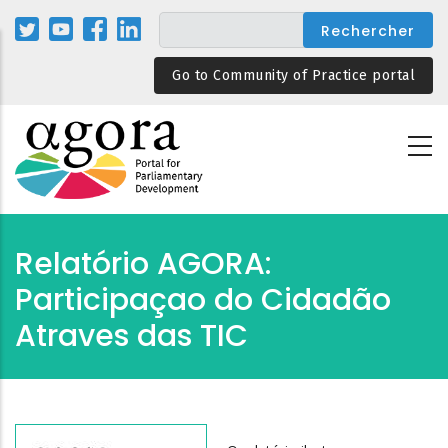
Aller
au
contenu
Go to Community of Practice portal
principal
Relatório AGORA:
Participaçao do Cidadão
Atraves das TIC