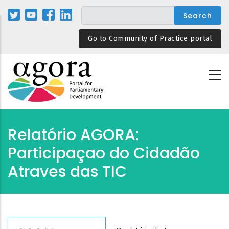
Skip
to
main
Go to Community of Practice portal
content
Relatório AGORA:
Participaçao do Cidadão
Atraves das TIC