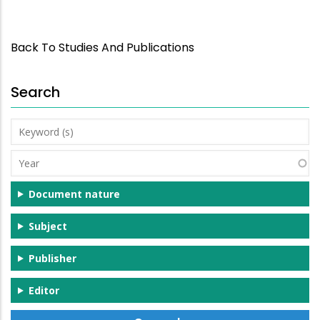
Back To Studies And Publications
Search
Keyword
(s)
Year
Document nature
Subject
Publisher
Editor