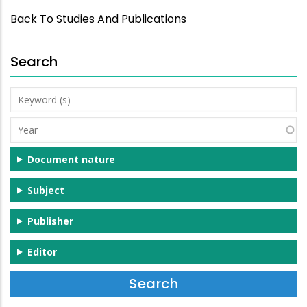
Back To Studies And Publications
Search
Keyword
(s)
Year
Document nature
Subject
Publisher
Editor