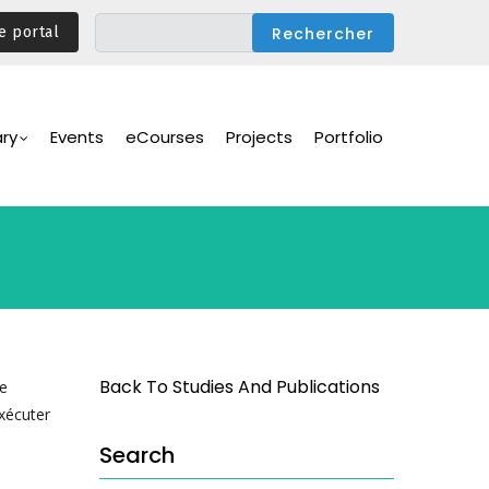
e portal
ary
Events
eCourses
Projects
Portfolio
Back To Studies And Publications
Ce
xécuter
Search