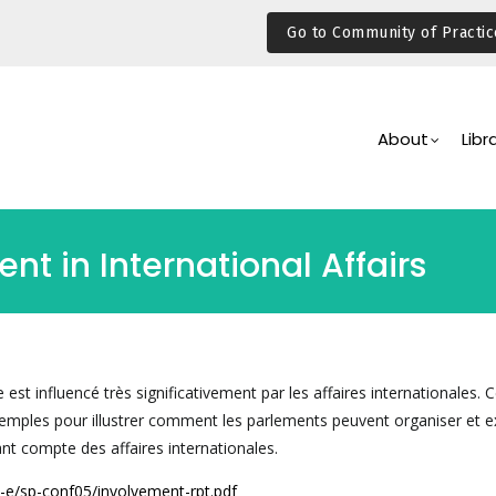
Go to Community of Practic
Main
Navigation
About
Libr
t in International Affairs
 est influencé très significativement par les affaires internationales. 
mples pour illustrer comment les parlements peuvent organiser et e
nant compte des affaires internationales.
z-e/sp-conf05/involvement-rpt.pdf