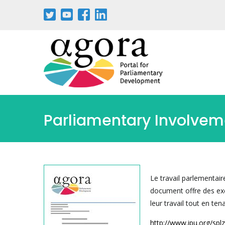
Aller
au
contenu
principal
Parliamentary Involvemen
Le travail parlementaire
document offre des exe
leur travail tout en te
http://www.ipu.org/spl