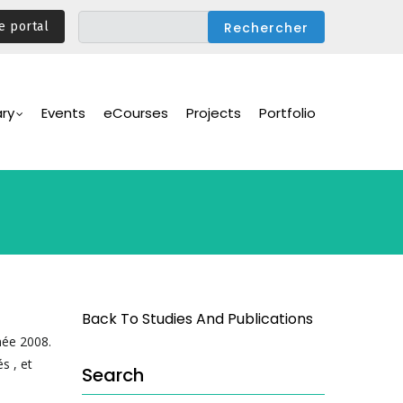
e portal
ary
Events
eCourses
Projects
Portfolio
Back To Studies And Publications
née 2008.
s , et
Search