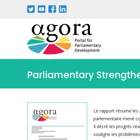
Aller
au
contenu
principal
Parliamentary Strength
Le rapport résume les 
parlementaire mené co
Il décrit les progrès ré
souligne les problèmes 