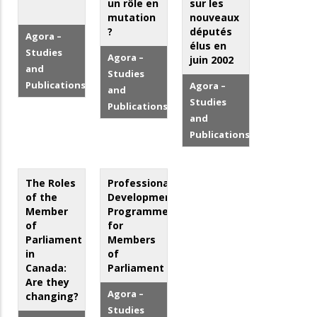
un rôle en
sur les
mutation
nouveaux
?
députés
Agora –
élus en
Studies
Agora –
juin 2002
and
Studies
Publications
Agora –
and
Studies
Publications
and
Publications
The Roles
Professional
of the
Development
Member
Programmes
of
for
Parliament
Members
in
of
Canada:
Parliament
Are they
Agora –
changing?
Studies