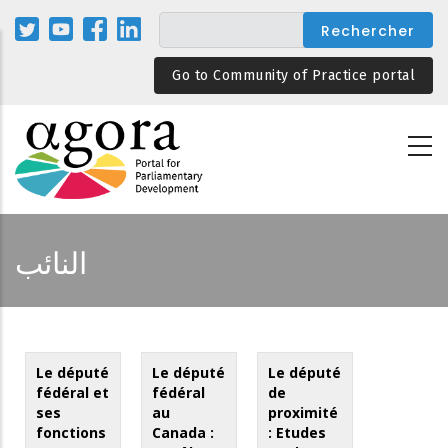
Aller
au
contenu
Go to Community of Practice portal
principal
النائب
Le député
Le député
Le député
fédéral et
fédéral
de
ses
au
proximité
fonctions
Canada :
: Etudes