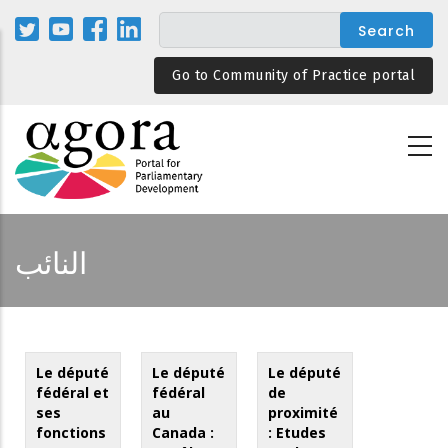
Skip
to
main
Go to Community of Practice portal
content
النائب
Le député
Le député
Le député
fédéral et
fédéral
de
ses
au
proximité
fonctions
Canada :
: Etudes