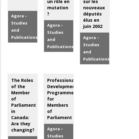
un rôle en
sur les
mutation
nouveaux
?
députés
Agora –
élus en
Studies
Agora –
juin 2002
and
Studies
Publications
Agora –
and
Studies
Publications
and
Publications
The Roles
Professional
of the
Development
Member
Programmes
of
for
Parliament
Members
in
of
Canada:
Parliament
Are they
Agora –
changing?
Studies