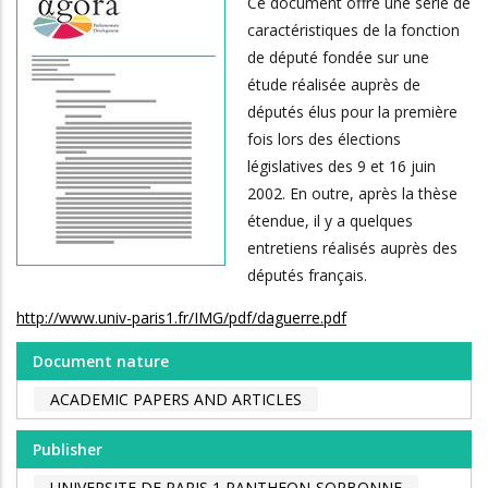
Ce document offre une série de
caractéristiques de la fonction
de député fondée sur une
étude réalisée auprès de
députés élus pour la première
fois lors des élections
législatives des 9 et 16 juin
2002. En outre, après la thèse
étendue, il y a quelques
entretiens réalisés auprès des
députés français.
http://www.univ-paris1.fr/IMG/pdf/daguerre.pdf
Document nature
ACADEMIC PAPERS AND ARTICLES
Publisher
UNIVERSITE DE PARIS 1 PANTHEON-SORBONNE