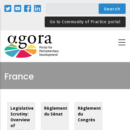
Skip
to
main
Go to Community of Practice portal
content
France
Legislative
Règlement
Règlement
Scrutiny:
du Sénat
du
Overview
Congrès
of