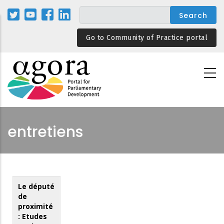
Skip
to
main
Go to Community of Practice portal
content
entretiens
Le député
de
proximité
: Etudes