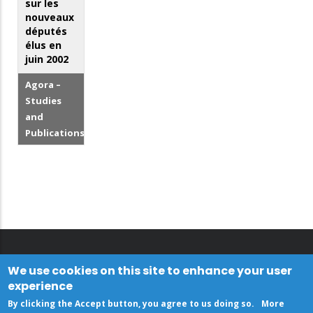
sur les
nouveaux
députés
élus en
juin 2002
Agora –
Studies
and
Publications
We use cookies on this site to enhance your user
experience
By clicking the Accept button, you agree to us doing so.
More